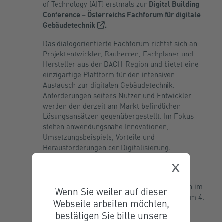
of Technology (AIT) erstmals zur
Digital Building
Conference – Österreichs Fachforum für digitale
Gebäudetechnik
.
Das dialogorientierte Fachforum richtet sich an
Projektentwickler, Bauherren, Fachplaner und
Hersteller aus der DACH-Region und bietet eine
einzigartige Plattform für den intensiven
Austausch zur digitalen Gebäudetechnik.
Anforderungen seitens Nutzer und Entwickler
werden den derzeit am Markt befindlichen
Lösungsansätzen gegenübergestellt. Im Fokus
stehen anwendungsnahe Innovationen,
Umsetzungsbeispiele, Vorteile und
Herausforderungen der Digitalisierung.
x
Anwendungsnahe Innovationen,
Umsetzungsbeispiele, Vorteile &
Herausforderungen der Digitalisierung stehen im
Wenn Sie weiter auf dieser
Mittelpunkt der Digital Building Conference am 4.
Webseite arbeiten möchten,
Dezember.
bestätigen Sie bitte unsere