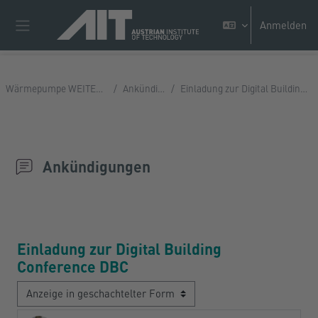
Zum Hauptinhalt
Anmelden
Website-Übersicht
Wärmepumpe WEITERBILDUNGEN
Ankündigungen
Einladung zur Digital Building Conference DBC
Ankündigungen
Einladung zur Digital Building
Conference DBC
Anzeigemodus