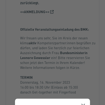
zurückliegt.
<<ANMELDUNG<<
Offizielle Veranstaltungseinladung des BMK:
Wir freuen uns sehr, Sie im Kreis der neuen
klima
aktiv
Kompetenzpartner:innen begrüßen zu
dürfen, und laden Sie herzlich zur feierlichen
Auszeichnung durch Frau
Bundesministerin
Leonore Gewessler
ein! Bitte reservieren Sie
schon jetzt den Termin in Ihrem Kalender!
Weitere Informationen folgen in Kürze.
TERMIN
Donnerstag, 16. November 2023
16:00 bis 18:30 Uhr (Einlass ab 15:30)
danach Get-together mit Fingerfood
VERANSTALTUNGSORT