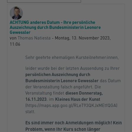
ACHTUNG anderes Datum - Ihre persönliche
Anzahl Antworten: 0
Auszeichnung durch Bundesministerin Leonore
Gewessler
von
Thomas Natiesta
-
Montag, 13. November 2023,
11:06
Sehr geehrte ehemaligen Kursteilnehmer:innen,
leider wurde bei der letzten Aussendung zu Ihrer
persönlichen Auszeichnung durch
Bundesministerin Leonore Gewessler
das Datum
der Veranstaltung falsch angeführt. Die
Veranstaltung findet
diesen Donnerstag,
16.11.2023
. im
Kleines Haus der Kunst
(https://maps.app.goo.gl/RLeT93QKJxMEtfQGA)
statt.
Es sind immer noch Anmeldungen möglich! Kein
Problem, wenn Ihr Kurs schon länger