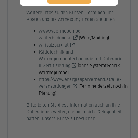
Energiesparverband stattfinden.
Weitere Infos zu den Kursen, Terminen und
Kosten und die Anmeldung finden Sie unter:
www.waermepumpe-
weiterbildung.at
(Wien/Mödling)
wifisalzburg.at
Kältetechnik und
Wärmepumpentechnologie mit Kategorie
II-Zertifizierung
(ohne Systemtechnik
Wärmepumpe)
https://www.energiesparverband.at/alle-
veranstaltungen
(Termine derzeit noch in
Planung)
Bitte leiten Sie diese Information auch an Ihre
Kolleg:innen weiter, die noch nicht Gelegenheit
hatten, unsere Kurse zu besuchen.