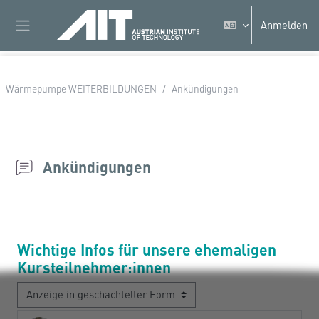
Zum Hauptinhalt
Anmelden
Website-Übersicht
Wärmepumpe WEITERBILDUNGEN
Ankündigungen
Ankündigungen
Wichtige Infos für unsere ehemaligen
Kursteilnehmer:innen
Anzeigemodus