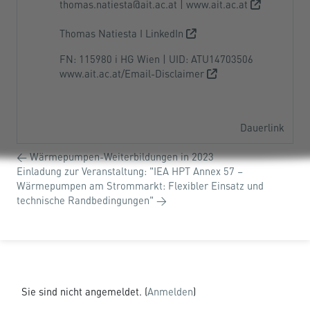
thomas.natiesta@ait.ac.at
|
www.ait.ac.at
Thomas Natiesta I LinkedIn
FN: 115980 i HG Wien | UID: ATU14703506
www.ait.ac.at/Email-Disclaimer
Dauerlink
← Wärmepumpen-Weiterbildungen in 2023
Einladung zur Veranstaltung: "IEA HPT Annex 57 –
Wärmepumpen am Strommarkt: Flexibler Einsatz und
technische Randbedingungen" →
Sie sind nicht angemeldet. (
Anmelden
)