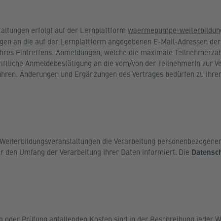
ltungen erfolgt auf der Lernplattform
waermepumpe-weiterbildun
gen an die auf der Lernplattform angegebenen E-Mail-Adressen de
 ihres Eintreffens. Anmeldungen, welche die maximale Teilnehmerz
chriftliche Anmeldebestätigung an die vom/von der TeilnehmerIn zur 
führen. Änderungen und Ergänzungen des Vertrages bedürfen zu ihrer 
eiterbildungsveranstaltungen die Verarbeitung personenbezogener D
r den Umfang der Verarbeitung Ihrer Daten informiert.
Die
Datensc
ng oder Prüfung anfallenden Kosten sind in der Beschreibung jeder W