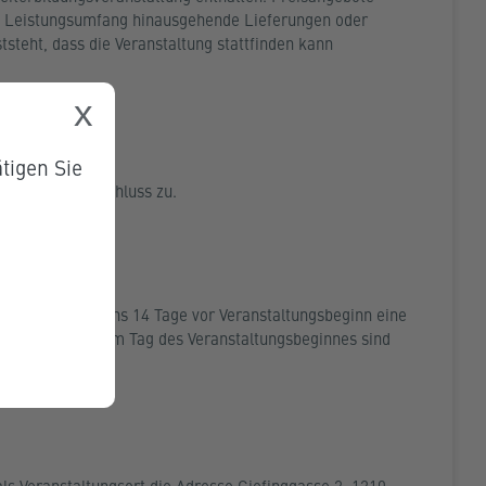
sen Leistungsumfang hinausgehende Lieferungen oder
teht, dass die Veranstaltung stattfinden kann
x
tigen Sie
ab Vertragsabschluss zu.
nen bis längstens 14 Tage vor Veranstaltungsbeginn eine
n 50 % und ab dem Tag des Veranstaltungsbeginnes sind