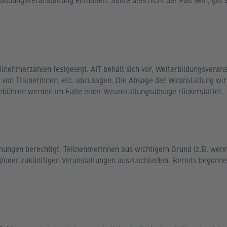
ildungsveranstaltung enthalten. Sollte dies nicht der Fall sein, gilt
ilnehmerzahlen festgelegt. AIT behält sich vor, Weiterbildungsveran
 von TrainerInnen, etc. abzusagen. Die Absage der Veranstaltung wir
ebühren werden im Falle einer Veranstaltungsabsage rückerstattet.
mungen berechtigt, TeilnehmerInnen aus wichtigem Grund (z.B. wenn 
d/oder zukünftigen Veranstaltungen auszuschließen. Bereits begonn