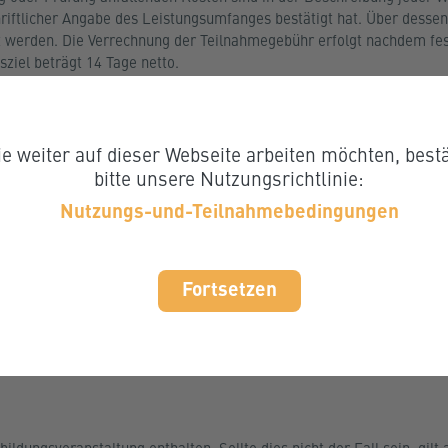
schriftlicher Angabe des Leistungsumfanges bestätigt hat. Über des
 werden. Die Verrechnung der Teilnahmegebühr erfolgt nachdem fests
ziel beträgt 14 Tage netto.
e weiter auf dieser Webseite arbeiten möchten, bestä
bitte unsere Nutzungsrichtlinie:
 Sinne des FAGG ein gesetzliches Rücktrittsrecht binnen 14 Tagen 
Nutzungs-und-Teilnahmebedingungen
Fortsetzen
e Rücktrittsrecht nicht zur Anwendung kommt, können TeilnehmerIn
alb von 14 Tagen vor Veranstaltungsbeginn ist eine Stornogebühr vo