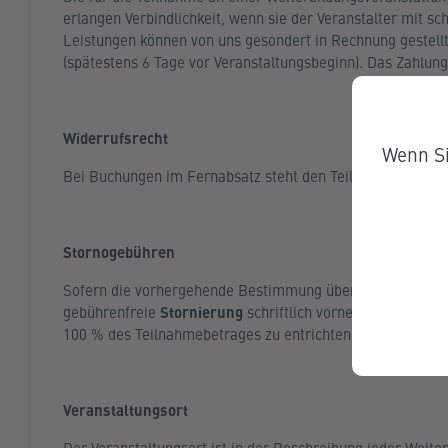
erlangen Verbindlichkeit, wenn sie der Veranstalter mit 
Leistungen können von uns gesondert in Rechnung gestellt
(spätestens 6 Tage vor Veranstaltungsbeginn). Das Zahlungs
Widerrufsrecht
Wenn Si
Bei Buchungen im Fernabsatz steht den TeilnehmerInnen im
Stornogebühren
Sofern die vorhergehende Bestimmung über das gesetzlich
gebührenfreie
Stornierung
schriftlich vornehmen. Innerh
100 % des Teilnahmebetrages zu entrichten.
Veranstaltungsort